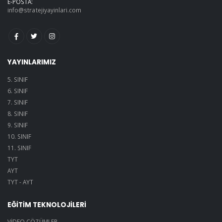
E-POSTA:
info@stratejiyayinlari.com
YAYINLARIMIZ
5. SINIF
6. SINIF
7. SINIF
8. SINIF
9. SINIF
10. SINIF
11. SINIF
TYT
AYT
TYT - AYT
EĞİTİM TEKNOLOJİLERİ
VİDEO ÇÖZÜMLER