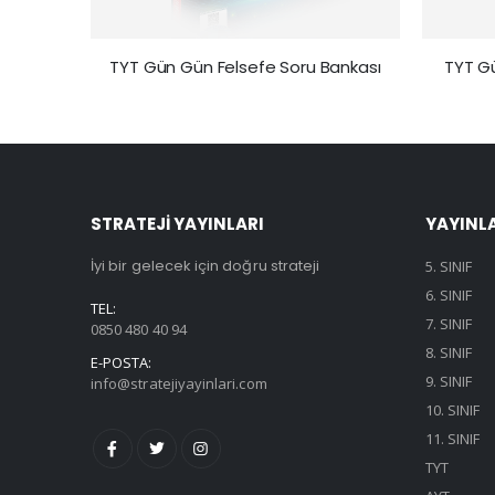
TYT Gün Gün Felsefe Soru Bankası
TYT G
STRATEJİ YAYINLARI
YAYINL
İyi bir gelecek için doğru strateji
5. SINIF
6. SINIF
TEL:
7. SINIF
0850 480 40 94
8. SINIF
E-POSTA:
9. SINIF
info@stratejiyayinlari.com
10. SINIF
11. SINIF
TYT