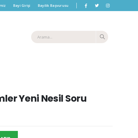
imiz
Bayi Girişi
Bayilik Başvurusu
er Yeni Nesil Soru