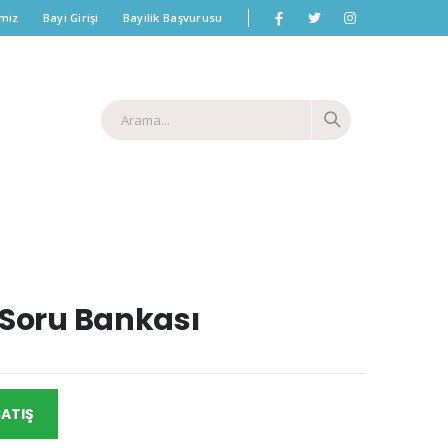
imiz
Bayi Girişi
Bayilik Başvurusu
 Soru Bankası
SATIŞ