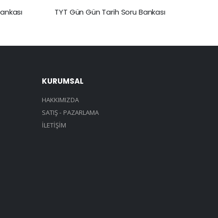
ankası
TYT Gün Gün Tarih Soru Bankası
TYT G
KURUMSAL
HAKKIMIZDA
SATIŞ - PAZARLAMA
İLETİŞİM