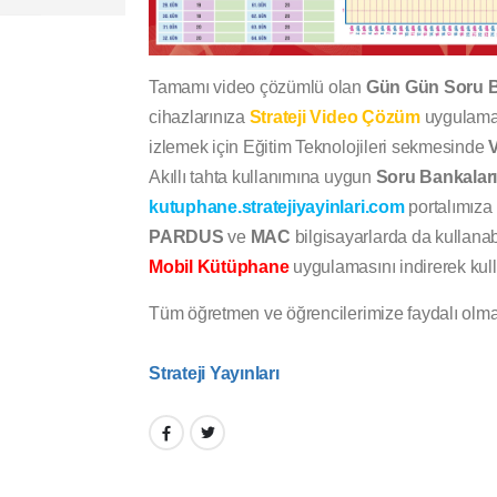
Tamamı video çözümlü olan
Gün Gün Soru B
cihazlarınıza
Strateji Video Çözüm
uygulaması
izlemek için Eğitim Teknolojileri sekmesinde
Akıllı tahta kullanımına uygun
Soru Bankaları
kutuphane.stratejiyayinlari.com
portalımıza ü
PARDUS
ve
MAC
bilgisayarlarda da kullanab
Mobil Kütüphane
uygulamasını indirerek kull
Tüm öğretmen ve öğrencilerimize faydalı olma
Strateji Yayınları
PAYLAŞ: