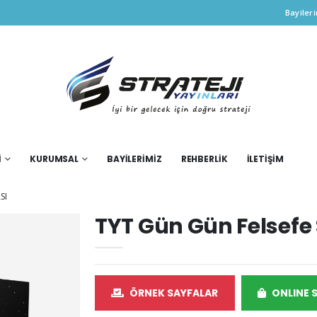
Bayiler
İ
KURUMSAL
BAYİLERİMİZ
REHBERLİK
İLETİŞİM
SI
TYT Gün Gün Felsefe
ÖRNEK SAYFALAR
ONLINE 