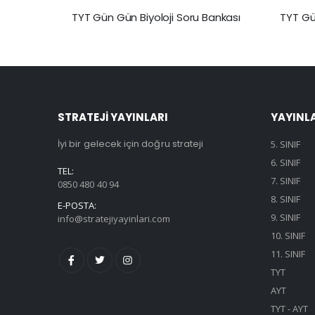
TYT Gün Gün Biyoloji Soru Bankası
TYT Gü
STRATEJİ YAYINLARI
YAYINL
İyi bir gelecek için doğru strateji
5. SINIF
6. SINIF
TEL:
7. SINIF
0850 480 40 94
8. SINIF
E-POSTA:
9. SINIF
info@stratejiyayinlari.com
10. SINIF
11. SINIF
TYT
AYT
TYT - AYT