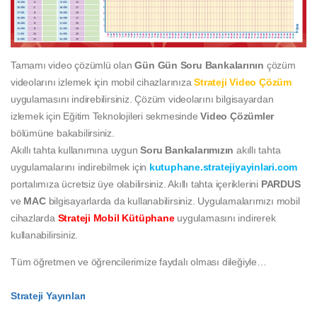
Tamamı video çözümlü olan
Gün Gün Soru Bankalarının
çözüm
videolarını izlemek için mobil cihazlarınıza
Strateji Video Çözüm
uygulamasını indirebilirsiniz. Çözüm videolarını bilgisayardan
izlemek için Eğitim Teknolojileri sekmesinde
Video Çözümler
bölümüne bakabilirsiniz.
Akıllı tahta kullanımına uygun
Soru Bankalarımızın
akıllı tahta
uygulamalarını indirebilmek için
kutuphane.stratejiyayinlari.com
portalımıza ücretsiz üye olabilirsiniz. Akıllı tahta içeriklerini
PARDUS
ve
MAC
bilgisayarlarda da kullanabilirsiniz. Uygulamalarımızı mobil
cihazlarda
Strateji Mobil Kütüphane
uygulamasını indirerek
kullanabilirsiniz.
Tüm öğretmen ve öğrencilerimize faydalı olması dileğiyle…
Strateji Yayınları