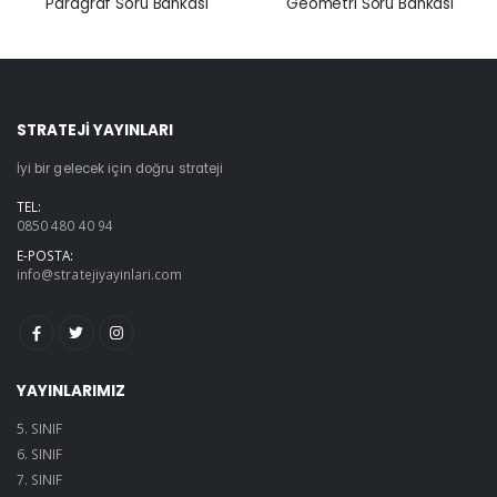
Geometri Soru Bankası
Paragraf Soru Bankası
STRATEJİ YAYINLARI
İyi bir gelecek için doğru strateji
TEL:
0850 480 40 94
E-POSTA:
info@stratejiyayinlari.com
YAYINLARIMIZ
5. SINIF
6. SINIF
7. SINIF