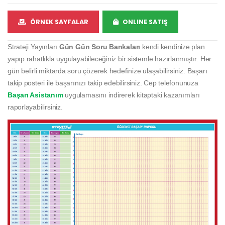
ÖRNEK SAYFALAR
ONLINE SATIŞ
Strateji Yayınları
Gün Gün Soru Bankaları
kendi kendinize plan
yapıp rahatlıkla uygulayabileceğiniz bir sistemle hazırlanmıştır. Her
gün belirli miktarda soru çözerek hedefinize ulaşabilirsiniz. Başarı
takip posteri ile başarınızı takip edebilirsiniz. Cep telefonunuza
Başarı Asistanım
uygulamasını indirerek kitaptaki kazanımları
raporlayabilirsiniz.