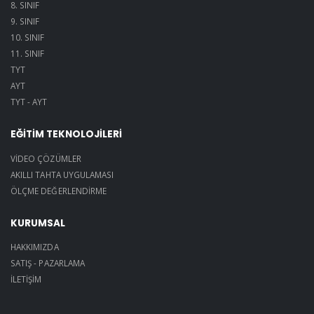
8. SINIF
9. SINIF
10. SINIF
11. SINIF
TYT
AYT
TYT - AYT
EĞİTİM TEKNOLOJİLERİ
VİDEO ÇÖZÜMLER
AKILLI TAHTA UYGULAMASI
ÖLÇME DEĞERLENDİRME
KURUMSAL
HAKKIMIZDA
SATIŞ - PAZARLAMA
İLETİŞİM